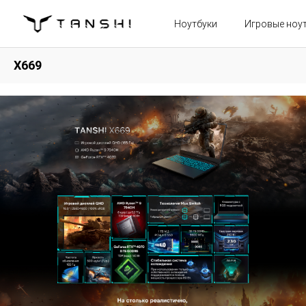
Ноутбуки
Игровые ноу
X669